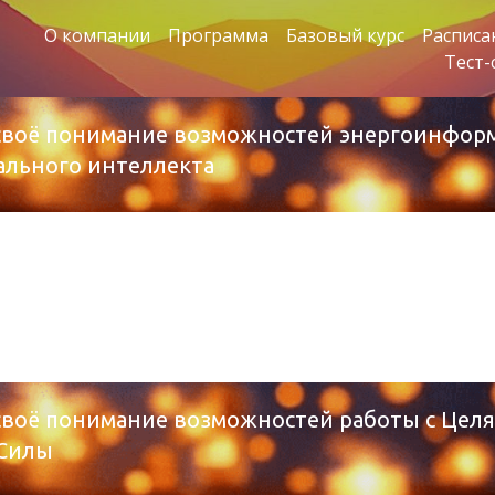
О компании
Программа
Базовый курс
Расписа
Тест-
е своё понимание возможностей энергоинфо
ального интеллекта
 своё понимание возможностей работы с Целя
 Силы