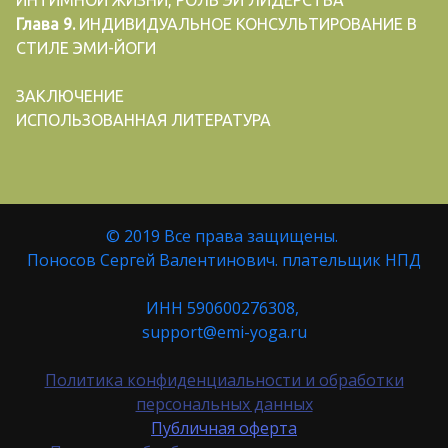
ИНТИМНОЙ ЖИЗНИ, РОЛЬ ЭИ ЛИДЕРСТВА
Глава 9.
ИНДИВИДУАЛЬНОЕ КОНСУЛЬТИРОВАНИЕ В
СТИЛЕ ЭМИ-ЙОГИ
ЗАКЛЮЧЕНИЕ
ИСПОЛЬЗОВАННАЯ ЛИТЕРАТУРА
© 2019 Все права защищены.
Поносов Сергей Валентинович. плательщик НПД
ИНН 590600276308,
support@emi-yoga.ru
Политика конфиденциальности и обработки
персональных данных
Публичная оферта