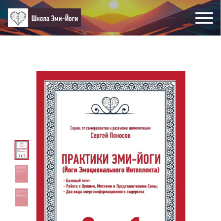
Расписание
Блог
Ахарата бодрости и здоровья
Эми-Йога - что это?
Эмоциональное благополуч
с
О масштабных эгрегориаль
Места и Феномены Силы
Интересная информация и
Помощь психологическая 
ео)